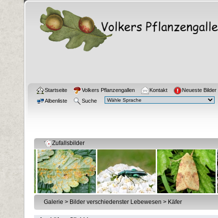
Startseite
Volkers Pflanzengallen
Kontakt
Neueste Bilder
Albenliste
Suche
Zufallsbilder
Galerie
>
Bilder verschiedenster Lebewesen
>
Käfer